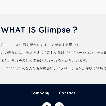
お、過去に会員資格が取り消された方やその他当社が相応しくないと判
断した方からの会員申込はお断りする場合があります。
2. 会員情報の入力
会員登録手続の際には、入力上の注意をよく読み、所定の入力フォーム
WHAT IS Glimpse ?
に必要事項を正確に入力してください。会員情報の登録において、特殊
記号・旧漢字・ローマ数字などはご使用になれません。これらの文字が
登録された場合は当社にて変更致します。
Glimpse は生活を豊かにするモノが集まる場です。
3. パスワードの管理
この世界には、モノを通じて新しい体験（イノベーション）を提
(1)パスワードは会員本人のみが利用できるものとし、第三者に譲渡・
また、それを楽しんで受け入れられる人たちがいます。
貸与できないものとします。
(2)パスワードは、他人に知られることがないよう定期的に変更する
Glimpseはそんな人たちが出会い、イノベーションが芽吹く場
等、会員本人が責任をもって管理してください。
(3)パスワードを用いて当社に対して行われた意思表示は、会員本人の
意思表示とみなし、そのために生じる支払等は全て会員の責任となりま
す。
Company
Contact
第3条 (変更)