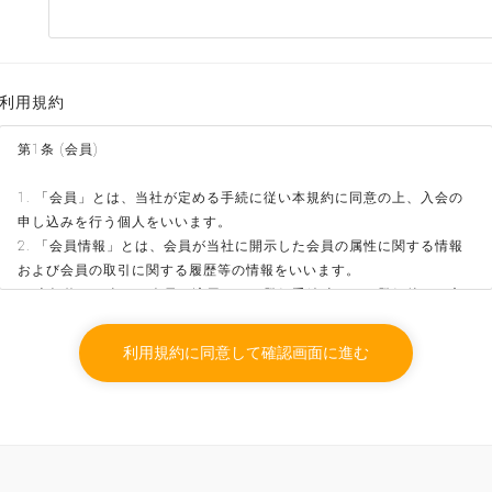
利用規約
第1条 (会員)
1. 「会員」とは、当社が定める手続に従い本規約に同意の上、入会の
申し込みを行う個人をいいます。
2. 「会員情報」とは、会員が当社に開示した会員の属性に関する情報
および会員の取引に関する履歴等の情報をいいます。
3. 本規約は、全ての会員に適用され、登録手続時および登録後にお守
りいただく規約です。
利用規約に同意して確認画面に進む
第2条 (登録)
1. 会員資格
本規約に同意の上、所定の入会申込みをされたお客様は、所定の登録手
続完了後に会員としての資格を有します。会員登録手続は、会員となる
ご本人が行ってください。代理による登録は一切認められません。な