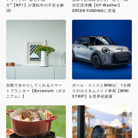
方”【NP1】が運転中の不安を解
水圧洗浄機【GY-Washer】
消!
GREEN FUNDINGに登場
自動で水やりしてくれるスマー
ポール・スミスとMINIが、1台限
トプランター【Botanium（ボタ
りのカスタムメイド車両【MINI
ニアム）】
STRIP】を世界初披露