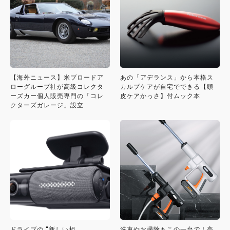
【海外ニュース】米ブロードア
あの「アデランス」から本格ス
ローグループ社が高級コレクタ
カルプケアが自宅でできる【頭
ーズカー個人販売専門の「コレ
皮ケアかっさ】付ムック本
クターズガレージ」設立
ドライブの “新しい相
洗車やお掃除もこの一台で！高