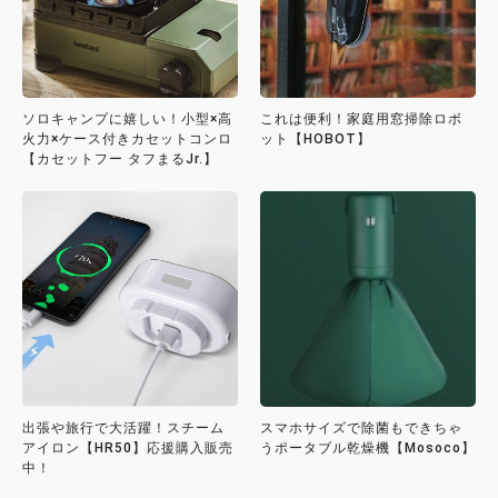
ソロキャンプに嬉しい！小型×高
これは便利！家庭用窓掃除ロボ
火力×ケース付きカセットコンロ
ット【HOBOT】
【カセットフー タフまるJr.】
出張や旅行で大活躍！スチーム
スマホサイズで除菌もできちゃ
アイロン【HR50】応援購入販売
うポータブル乾燥機【Mosoco】
中！