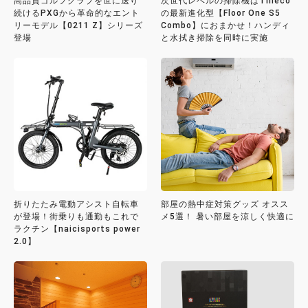
高品質ゴルフクラブを世に送り
次世代レベルの掃除機はTineco
続けるPXGから革命的なエント
の最新進化型【Floor One S5
リーモデル【0211 Z】シリーズ
Combo】におまかせ！ハンディ
登場
と水拭き掃除を同時に実施
折りたたみ電動アシスト自転車
部屋の熱中症対策グッズ オスス
が登場！街乗りも通勤もこれで
メ5選！ 暑い部屋を涼しく快適に
ラクチン【naicisports power
2.0】