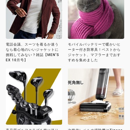
電話会議、スーツを着るか迷う
モバイルバッテリーで暖かいヒ
なら着心地のいいジャケットに
ーター付き防寒具！ベストから
挑戦してみない？雑誌【MEN'S
ジャケット、マフラーまでおす
EX 10月号】
すめを集めました