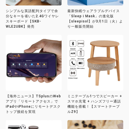
シンプルな英語配列タイプで余
最新快眠ウェアラブルデバイス
分なキーを省いた2.4Gワイヤレ
「Sleep i Mask」の進化版
スキーボード【SKB-
【sleepisol】が3月1日（火）よ
WLE2UBK】発売
り一般販売開始
【海外ニュース】TSplusのWeb
ミニテーブル1つでスピーカー +
アプリ「リモートアクセス」で
スマホ充電 + ハンズフリー通話
iPadやiPhoneにリモートデスク
機能を搭載！【スマートテーブ
トップ接続を実現
ルZ9】