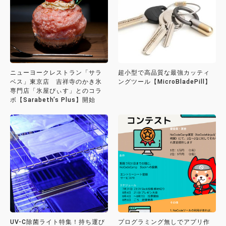
ニューヨークレストラン「サラ
超小型で高品質な最強カッティ
ベス」東京店 吉祥寺のかき氷
ングツール【MicroBladePill】
専門店「氷屋ぴぃす」とのコラ
ボ【Sarabeth’s Plus】開始
UV-C除菌ライト特集！持ち運び
プログラミング無しでアプリ作