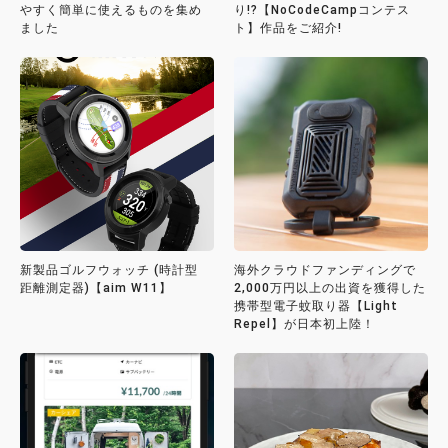
やすく簡単に使えるものを集め
り!?【NoCodeCampコンテス
ました
ト】作品をご紹介!
新製品ゴルフウォッチ (時計型
海外クラウドファンディングで
距離測定器)【aim W11】
2,000万円以上の出資を獲得した
携帯型電子蚊取り器【Light
Repel】が日本初上陸！