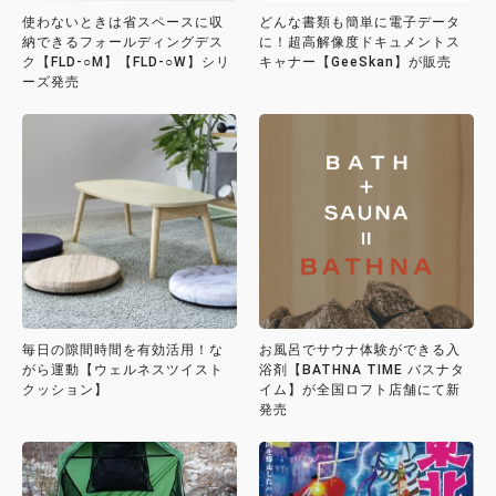
使わないときは省スペースに収
どんな書類も簡単に電子データ
納できるフォールディングデス
に！超高解像度ドキュメントス
ク【FLD-○M】【FLD-○W】シリ
キャナー【GeeSkan】が販売
ーズ発売
毎日の隙間時間を有効活用！な
お風呂でサウナ体験ができる入
がら運動【ウェルネスツイスト
浴剤【BATHNA TIME バスナタ
クッション】
イム】が全国ロフト店舗にて新
発売