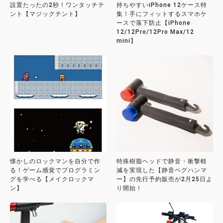
設置たったの2秒！ワンタッチテ
持ちやすいiPhone 12ケース特
ント【マジックテント】
集！手にフィットするスマホケ
ースで落下防止【iPhone
12/12Pro/12Pro Max/12
mini】
懐かしのロックマンを自分で作
特殊樹脂ヘッドで静音・衝撃軽
る！ゲーム感覚でプログラミン
減を実現した【静音ペグハンマ
グを学べる【メイクロックマ
ー】の先行予約販売が2月25日よ
ン】
り開始！