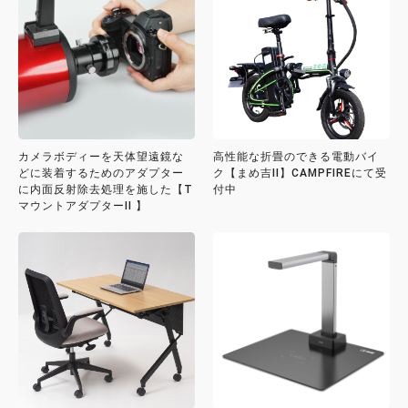
カメラボディーを天体望遠鏡な
高性能な折畳のできる電動バイ
どに装着するためのアダプター
ク【まめ吉II】CAMPFIREにて受
に内面反射除去処理を施した【T
付中
マウントアダプターII 】