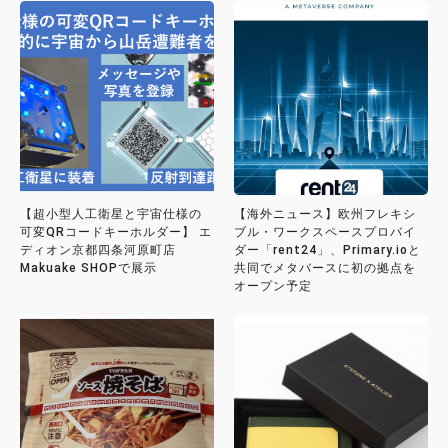
【超小型人工衛星と宇宙仕様の
【海外ニュース】欧州フレキシ
可変QRコードキーホルダー】 エ
ブル・ワークスペースプロバイ
ディオン京都四条河原町店
ダー「rent24」、Primary.ioと
Makuake SHOPで展示
共同でメタバースに初の拠点を
オープン予定