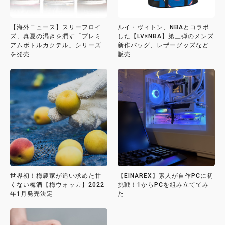
【海外ニュース】スリーフロイ
ルイ・ヴィトン、NBAとコラボ
ズ、真夏の渇きを潤す「プレミ
した【LV×NBA】第三弾のメンズ
アムボトルカクテル」シリーズ
新作バッグ、レザーグッズなど
を発売
販売
世界初！梅農家が追い求めた甘
【EINAREX】素人が自作PCに初
くない梅酒【梅ウォッカ】2022
挑戦！1からPCを組み立ててみ
年1月発売決定
た