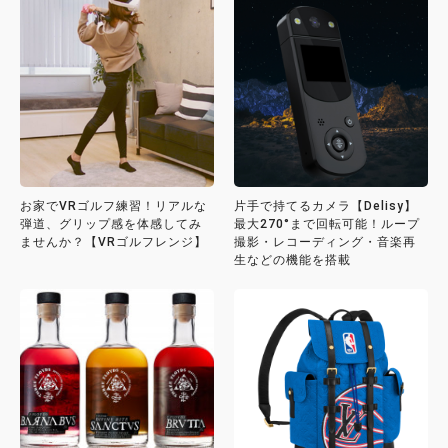
お家でVRゴルフ練習！リアルな
片手で持てるカメラ【Delisy】
弾道、グリップ感を体感してみ
最大270°まで回転可能！ループ
ませんか？【VRゴルフレンジ】
撮影・レコーディング・音楽再
生などの機能を搭載