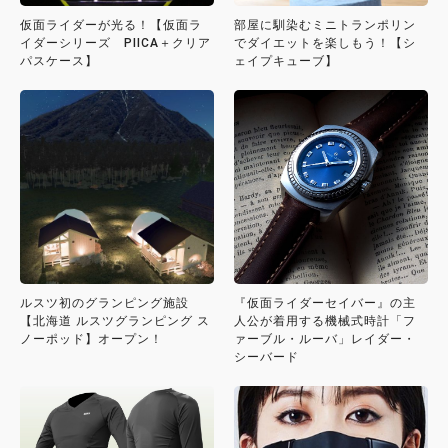
仮面ライダーが光る！【仮面ラ
部屋に馴染むミニトランポリン
イダーシリーズ PIICA＋クリア
でダイエットを楽しもう！【シ
パスケース】
ェイプキューブ】
ルスツ初のグランピング施設
『仮面ライダーセイバー』の主
【北海道 ルスツグランピング ス
人公が着用する機械式時計「フ
ノーポッド】オープン！
ァーブル・ルーバ」レイダー・
シーバード