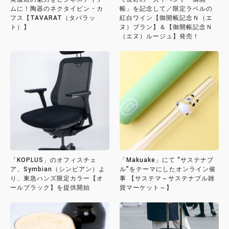
ムに！陶器のネクタイピン・カ
帳」を記念して／限定ラベルの
フス【TAVARAT（タバラッ
紅白ワイン【御開帳記念Ｎ（エ
ト）】
ヌ）ブラン】＆【御開帳記念Ｎ
（エヌ）ルージュ】発売！
「KOPLUS」のオフィスチェ
「Makuake」にて “サステナブ
ア、Symbian（シンビアン）よ
ル”をテーマにしたオンライン催
り、東急ハンズ限定カラー【オ
事 【サステマ～サステナブル雑
ールブラック】を提供開始
貨マーケット～】