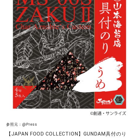
参照元：@Press
【JAPAN FOOD COLLECTION】GUNDAM具付のり