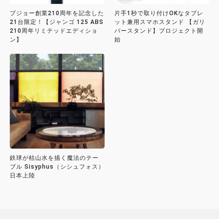
プジョー創業210周年を記念した
片手1秒で取り付けOKなタブレ
21台限定！【ジャンゴ 125 ABS
ット兼用スマホスタンド 【ガリ
210周年リミテッドエディショ
バースタンド】プロジェクト開
ン】
始
鉄球が枯山水を描く魔法のテー
ブル Sisyphus（シシュフォス）
日本上陸