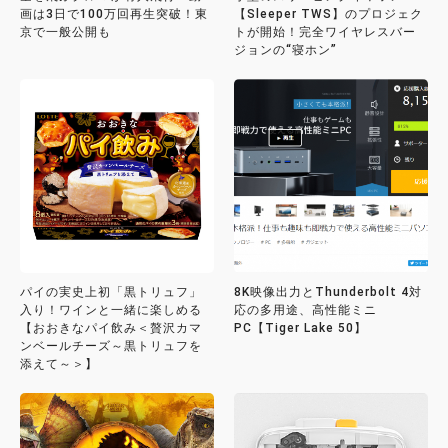
画は3日で100万回再生突破！東
【Sleeper TWS】のプロジェク
京で一般公開も
トが開始！完全ワイヤレスバー
ジョンの“寝ホン”
パイの実史上初「黒トリュフ」
8K映像出力とThunderbolt 4対
入り！ワインと一緒に楽しめる
応の多用途、高性能ミニ
【おおきなパイ飲み＜贅沢カマ
PC【Tiger Lake 50】
ンベールチーズ～黒トリュフを
添えて～＞】