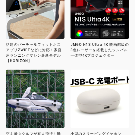
話題のバーチャルフィットネス
JMGO N1S Ultra 4K 映画館級の
アプリZWIFTなどに対応！家庭
3色レーザーを搭載したジンバル
用ランニングマシン最新モデル
一体型4Kプロジェクター
【HORIZON】
空を飛ぶクルマが有人飛行！動
小型のスリーピングイヤホン