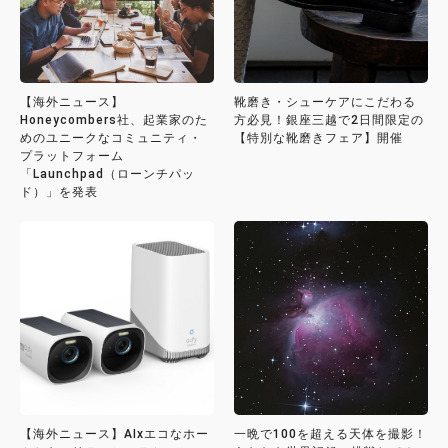
【海外ニュース】
靴磨き・シューケアにこだわる
Honeycombers社、起業家のた
方必見！銀座三越で2日間限定の
めのユニークなコミュニティ・
【特別な靴磨きフェア】開催
プラットフォーム
「Launchpad（ローンチパッ
ド）」を発表
【海外ニュース】AIxエコなホー
一晩で100を超える天体を撮影！