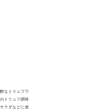
醇なトリュフワ
のトリュフ調味
サラダなどに使