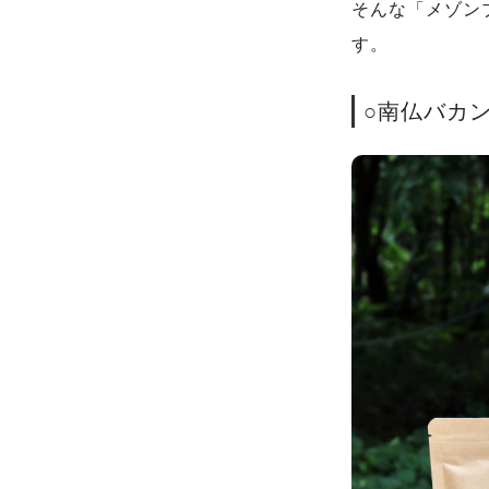
そんな「メゾン
す。
○南仏バカ