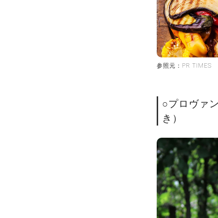
参照元：PR TIMES
○プロヴァ
き）