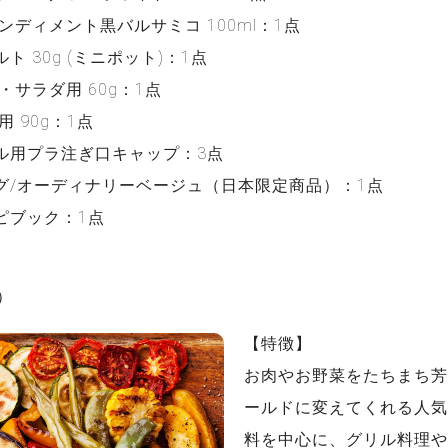
ンディメント黒バルサミコ 100ml：1点
 30g (ミニポット)：1点
・サラダ用 60g：1点
 90g：1点
ル用プラ注ぎ口キャップ：3点
グ/オーディナリーベージュ（日本限定商品）：1点
ピブック：1点
別）
【特徴】
お肉やお野菜をたちまち芳
ールドに変えてくれる人気
料を中心に、グリル料理や