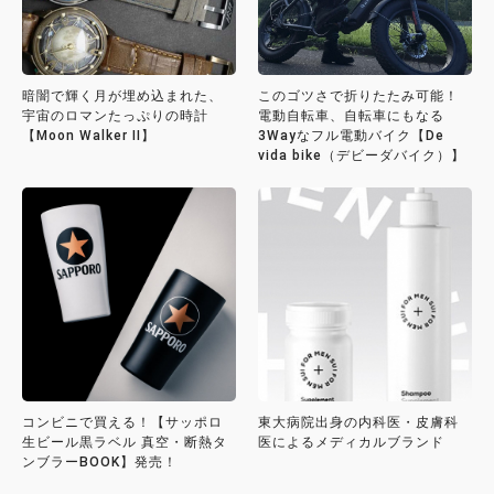
暗闇で輝く月が埋め込まれた、
このゴツさで折りたたみ可能！
宇宙のロマンたっぷりの時計
電動自転車、自転車にもなる
【Moon Walker II】
3Wayなフル電動バイク【De
vida bike（デビーダバイク）】
コンビニで買える！【サッポロ
東大病院出身の内科医・皮膚科
生ビール黒ラベル 真空・断熱タ
医によるメディカルブランド
ンブラーBOOK】発売！