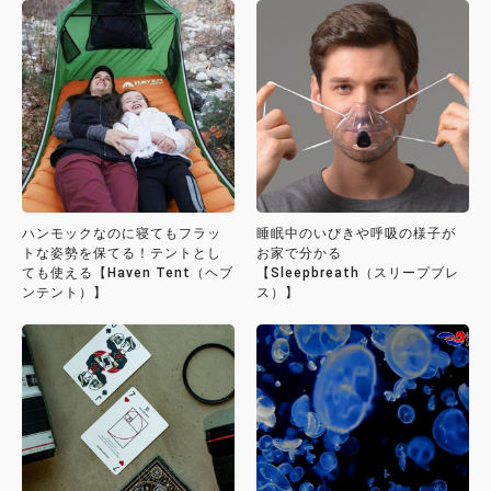
ハンモックなのに寝てもフラッ
睡眠中のいびきや呼吸の様子が
トな姿勢を保てる！テントとし
お家で分かる
ても使える【Haven Tent（ヘブ
【Sleepbreath（スリープブレ
ンテント）】
ス）】