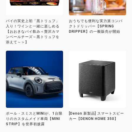
パイの実史上初「黒トリュフ」
おうちでも便利な実力派コンパ
入り！ワインと一緒に楽しめる
クトドリッパー【SPRING
【おおきなパイ飲み＜贅沢カマ
DRIPPER】の一般販売が開始
ンベールチーズ～黒トリュフを
添えて～＞】
ポール・スミスとMINIが、1台限
[Denon 新製品] スマートスピー
りのカスタムメイド車両【MINI
カー【DENON HOME 350】
STRIP】を世界初披露