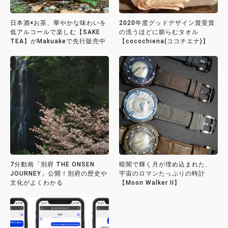
日本酒×お茶、華やかな味わいを
2020年度グッドデザイン賞受賞
低アルコールで楽しむ【SAKE
の洗うほどに膨らむタオル
TEA】がMakuakeで先行販売中
【cocochiena(ココチエナ)】
7分動画「別府 THE ONSEN
暗闇で輝く月が埋め込まれた、
JOURNEY」公開！別府の歴史や
宇宙のロマンたっぷりの時計
文化がよくわかる
【Moon Walker II】