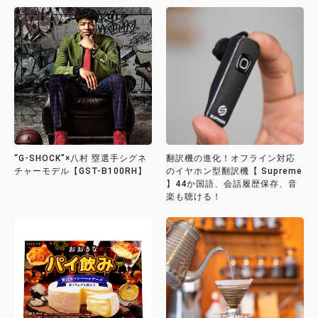
“G-SHOCK”×八村 塁選手シグネ
翻訳機の進化！オフライン対応
チャーモデル【GST-B100RH】
のイヤホン型翻訳機【 Supreme
】44か国語、会話履歴保存、音
楽も聴ける！