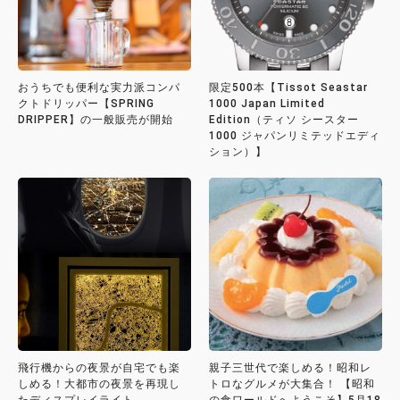
おうちでも便利な実力派コンパ
限定500本【Tissot Seastar
クトドリッパー【SPRING
1000 Japan Limited
DRIPPER】の一般販売が開始
Edition（ティソ シースター
1000 ジャパンリミテッドエディ
ション）】
飛行機からの夜景が自宅でも楽
親子三世代で楽しめる！昭和レ
しめる！大都市の夜景を再現し
トロなグルメが大集合！ 【昭和
たディスプレイライト
の食ワールドへようこそ】5月18