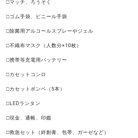
□マッチ、ろうそく
□ゴム手袋、ビニール手袋
□除菌用アルコールスプレーやジェル
□不織布マスク（人数分×10枚）
□携帯等充電用バッテリー
□カセットコンロ
□カセットボンベ（5本）
□LEDランタン
□現金、通帳、印鑑
□救急セット（絆創膏、包帯、ガーゼなど）