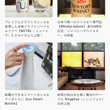
プレミアムクラフトウォッカを
日本で唯一のウイスキー専門誌
使用した本格クラフトハードセ
【Whisky Galore】 創刊4周年
ルツァー【NÜTRL（ ニュート
記念「ジャパニーズウイスキ
ラ）】がカナダより上陸！
ー」大特集
除菌ができるスマートボトルを
鉄球が枯山水を描く魔法のテー
マイボトルに【Liz Smart
ブル Sisyphus（シシュフォス）
Bottle】
日本上陸