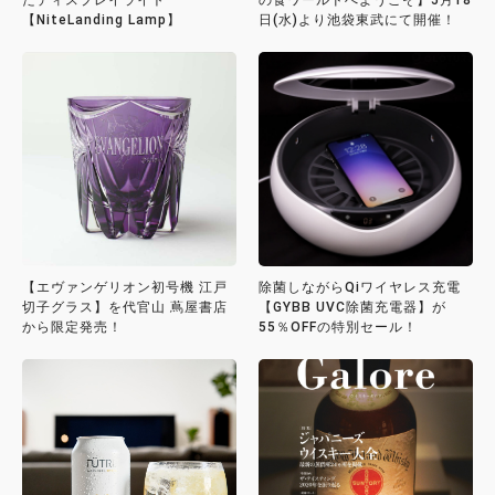
【NiteLanding Lamp】
日(水)より池袋東武にて開催！
【エヴァンゲリオン初号機 江戸
除菌しながらQiワイヤレス充電
切子グラス】を代官山 蔦屋書店
【GYBB UVC除菌充電器】が
から限定発売！
55％OFFの特別セール！