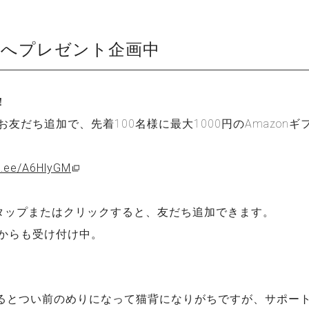
方へプレゼント企画中
！
式お友だち追加で、先着100名様に最大1000円のAmazon
in.ee/A6HlyGM
）
をタップまたはクリックすると、友だち追加できます。
ジからも受け付け中。
るとつい前のめりになって猫背になりがちですが、サポー