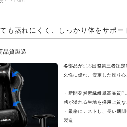
元：PR TIMES
っても蒸れにくく、しっかり体をサポー
高品質製造
各部品がSGS国際第三者認
久性に優れ、安定した座り心
・新開発炭素繊維風高品質P
感が溢れる生地を採用上質な
・厳格にテストし、長い期間
製造