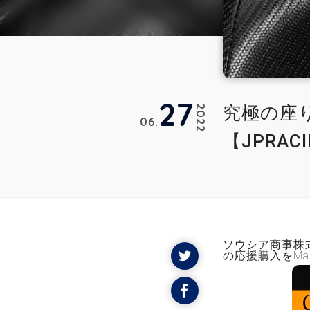
27
究極の座
2022
06
【JPRAC
ソウシア商事株
の応援購入をMa