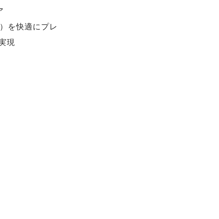
ア
務）を快適にプレ
実現