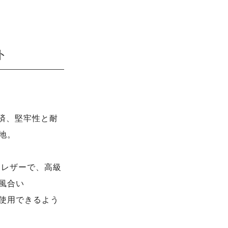
ト
定済、堅牢性と耐
地。
Uレザーで、高級
風合い
使用できるよう