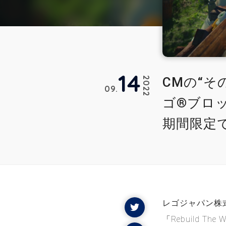
14
CMの“
2022
09
ゴ®ブロ
期間限定
レゴジャパン株
「Rebuild 