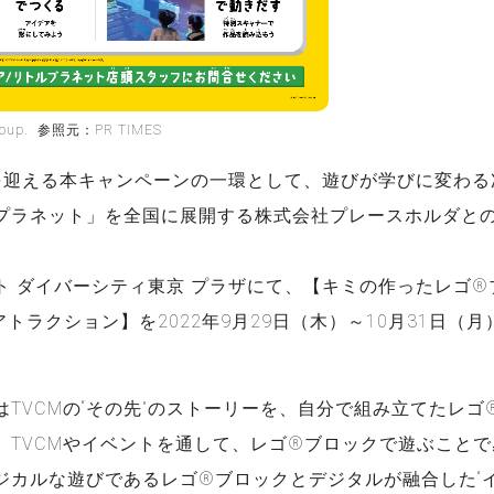
Group. 参照元：PR TIMES
を迎える本キャンペーンの一環として、遊びが学びに変わる
プラネット」を全国に展開する株式会社プレースホルダと
ト ダイバーシティ東京 プラザにて、【キミの作ったレゴ®
ルアトラクション】を2022年9月29日（木）～10月31日（
はTVCMの“その先”のストーリーを、自分で組み立てたレゴ
。TVCMやイベントを通して、レゴ®ブロックで遊ぶこと
ジカルな遊びであるレゴ®ブロックとデジタルが融合した“