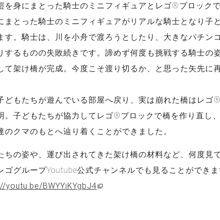
鎧を身にまとった騎士のミニフィギュアとレゴ®ブロック
にまとった騎士のミニフィギュアがリアルな騎士となり子
ます。騎士は、川を小舟で渡ろうとしたり、大きなパチン
りするものの失敗続きです。諦めず何度も挑戦する騎士の
して架け橋が完成。今度こそ渡り切るか、と思った矢先に
子どもたちが遊んでいる部屋へ戻り、実は崩れた橋はレゴ
明。子どもたちが協力してレゴ®ブロックで橋を作り直し
達のクマのもとへ辿り着くことができました。
たちの姿や、運び出されてきた架け橋の材料など、何度見
ゴグループYoutube公式チャンネルでも見ることができ
://youtu.be/BWYYiKYgbJ4