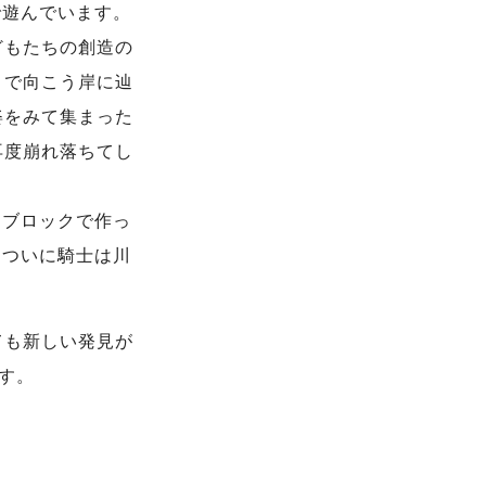
で遊んでいます。
どもたちの創造の
コで向こう岸に辿
姿をみて集まった
再度崩れ落ちてし
®ブロックで作っ
、ついに騎士は川
ても新しい発見が
ます。