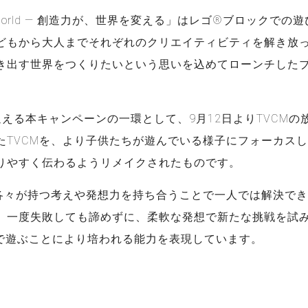
The World ― 創造力が、世界を変える」はレゴ®ブロックで
どもから大人までそれぞれのクリエイティビティを解き放
き出す世界をつくりたいという思いを込めてローンチした
迎える本キャンペーンの一環として、9月12日よりTVCMの
たTVCMを、より子供たちが遊んでいる様子にフォーカス
りやすく伝わるようリメイクされたものです。
、各々が持つ考えや発想力を持ち合うことで一人では解決で
、一度失敗しても諦めずに、柔軟な発想で新たな挑戦を試
で遊ぶことにより培われる能力を表現しています。