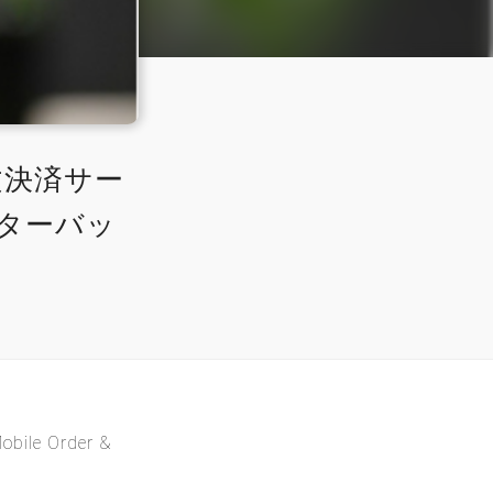
文決済サー
ターバッ
 Order &