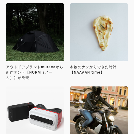
アウトドアブランドmuracoから
本物のナンからできた時計
新作テント【NORM（ノー
【NAAAAN time】
ム）】が発売