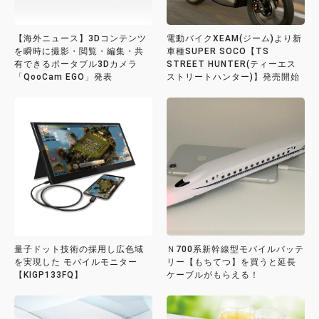
【海外ニュース】3Dコンテンツ
電動バイクXEAM(ジーム)より新
を瞬時に撮影・閲覧・編集・共
車種SUPER SOCO【TS
有できるポータブル3Dカメラ
STREET HUNTER(ティーエス
「QooCam EGO」発表
ストリートハンター)】発売開始
量子ドット技術の採用し広色域
Ｎ700系新幹線型モバイルバッテ
を実現した モバイルモニター
リー【もちてつ】を買うと延長
【KIGP133FQ】
ケーブルがもらえる！