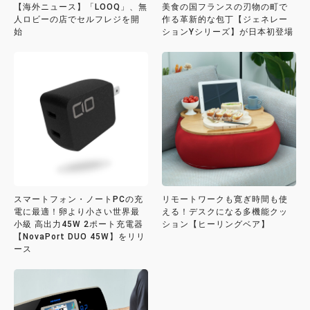
【海外ニュース】「LOOQ」、無
美食の国フランスの刃物の町で
人ロビーの店でセルフレジを開
作る革新的な包丁【ジェネレー
始
ションYシリーズ】が日本初登場
スマートフォン・ノートPCの充
リモートワークも寛ぎ時間も使
電に最適！卵より小さい世界最
える！デスクになる多機能クッ
小級 高出力45W 2ポート充電器
ション【ヒーリングベア】
【NovaPort DUO 45W】をリリ
ース