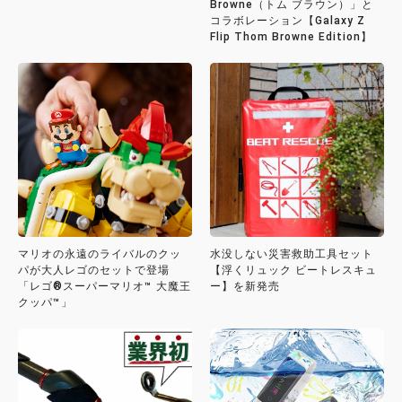
Browne（トム ブラウン）」と
コラボレーション【Galaxy Z
Flip Thom Browne Edition】
マリオの永遠のライバルのクッ
水没しない災害救助工具セット
パが大人レゴのセットで登場
【浮くリュック ビートレスキュ
「レゴ®スーパーマリオ™ 大魔王
ー】を新発売
クッパ™」