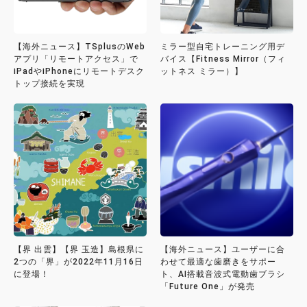
【海外ニュース】TSplusのWeb
ミラー型自宅トレーニング用デ
アプリ「リモートアクセス」で
バイス【Fitness Mirror（フィ
iPadやiPhoneにリモートデスク
ットネス ミラー）】
トップ接続を実現
【界 出雲】【界 玉造】島根県に
【海外ニュース】ユーザーに合
2つの「界」が2022年11月16日
わせて最適な歯磨きをサポー
に登場！
ト、AI搭載音波式電動歯ブラシ
「Future One」が発売