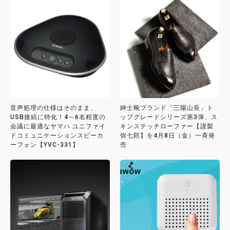
音声処理の仕様はそのまま、
紳士靴ブランド「三陽山長」ト
USB接続に特化！4～6名程度の
ップグレードシリーズ第3弾、ス
会議に最適なヤマハ ユニファイ
キンステッチローファー【謹製
ドコミュニケーションスピーカ
弥七郎】を4月8日（金）一斉発
ーフォン【YVC-331】
売