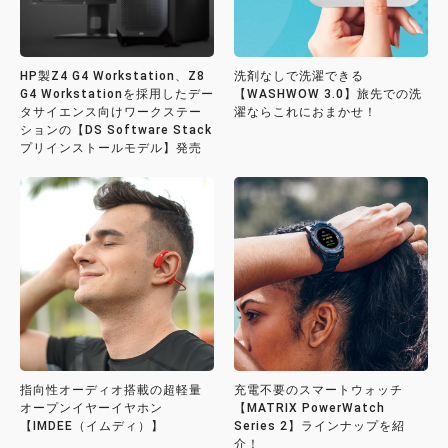
HP製Z4 G4 Workstation、Z8
洗剤なしで洗濯できる
G4 Workstationを採用したデー
【WASHWOW 3.0】旅先での洗
タサイエンス向けワークステー
濯ならこれにおまかせ！
ションの【DS Software Stack
プリインストールモデル】発売
指向性オーディオ搭載の超軽量
充電不要のスマートウォッチ
オープンイヤーイヤホン
【MATRIX PowerWatch
【IMDEE（イムディ）】
Series 2】ラインナップを紹
介！