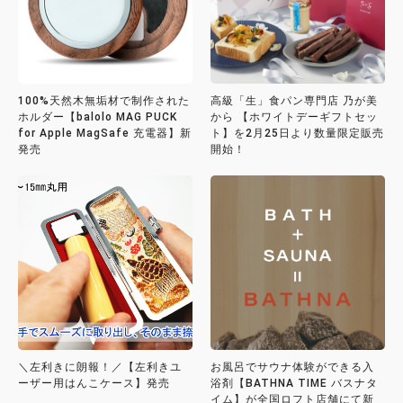
100%天然木無垢材で制作された
高級「生」食パン専門店 乃が美
ホルダー【balolo MAG PUCK
から 【ホワイトデーギフトセッ
for Apple MagSafe 充電器】新
ト】を2月25日より数量限定販売
発売
開始！
＼左利きに朗報！／【左利きユ
お風呂でサウナ体験ができる入
ーザー用はんこケース】発売
浴剤【BATHNA TIME バスナタ
イム】が全国ロフト店舗にて新