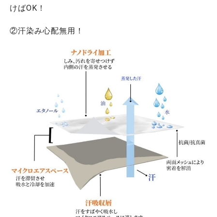
けばOK！
②汗染み心配無用！