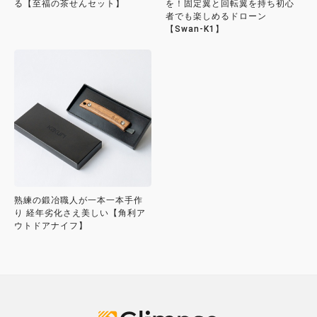
る【至福の茶せんセット】
を！固定翼と回転翼を持ち初心
者でも楽しめるドローン
【Swan-K1】
熟練の鍛冶職人が一本一本手作
り 経年劣化さえ美しい【角利ア
ウトドアナイフ】
Glimpse