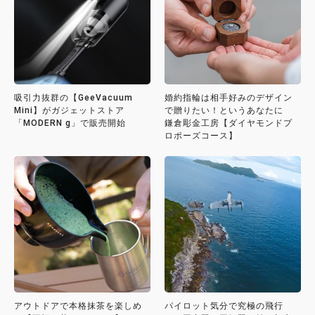
吸引力抜群の【GeeVacuum
婚約指輪は相手好みのデザイン
Mini】がガジェットストア
で贈りたい！というあなたに
「MODERN g」で販売開始
鎌倉彫金工房【ダイヤモンドプ
ロポーズコース】
アウトドアで本格抹茶を楽しめ
パイロット気分で究極の飛行