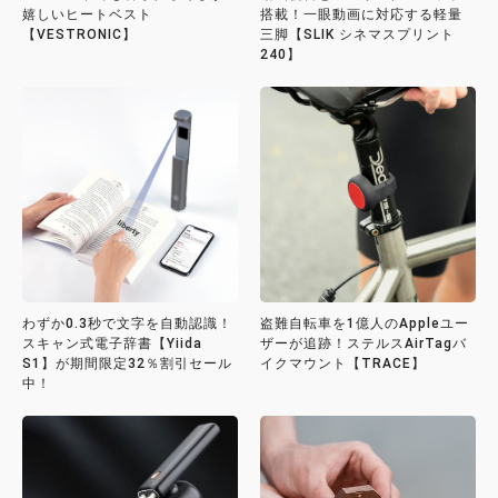
嬉しいヒートベスト
搭載！一眼動画に対応する軽量
【VESTRONIC】
三脚【SLIK シネマスプリント
240】
わずか0.3秒で文字を自動認識！
盗難自転車を1億人のAppleユー
スキャン式電子辞書【Yiida
ザーが追跡！ステルスAirTagバ
S1】が期間限定32％割引セール
イクマウント【TRACE】
中！