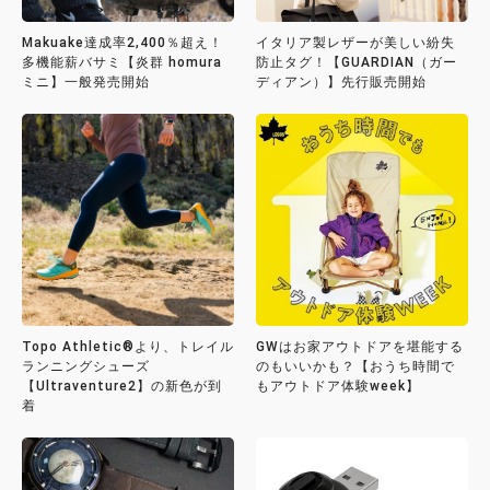
Makuake達成率2,400％超え！
イタリア製レザーが美しい紛失
多機能薪バサミ【炎群 homura
防止タグ！【GUARDIAN（ガー
ミニ】一般発売開始
ディアン）】先行販売開始
Topo Athletic®より、トレイル
GWはお家アウトドアを堪能する
ランニングシューズ
のもいいかも？【おうち時間で
【Ultraventure2】の新色が到
もアウトドア体験week】
着