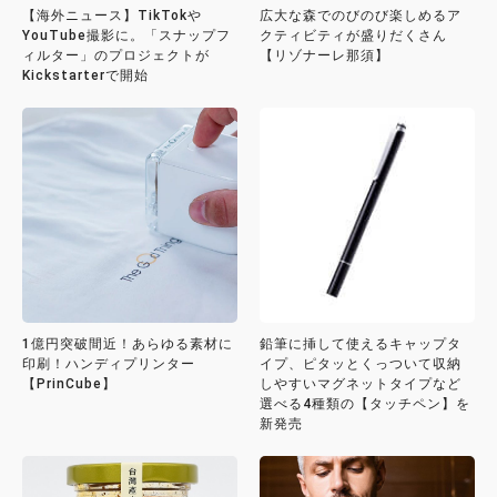
【海外ニュース】TikTokや
広大な森でのびのび楽しめるア
YouTube撮影に。「スナップフ
クティビティが盛りだくさん
ィルター」のプロジェクトが
【リゾナーレ那須】
Kickstarterで開始
1億円突破間近！あらゆる素材に
鉛筆に挿して使えるキャップタ
印刷！ハンディプリンター
イプ、ピタッとくっついて収納
【PrinCube】
しやすいマグネットタイプなど
選べる4種類の【タッチペン】を
新発売