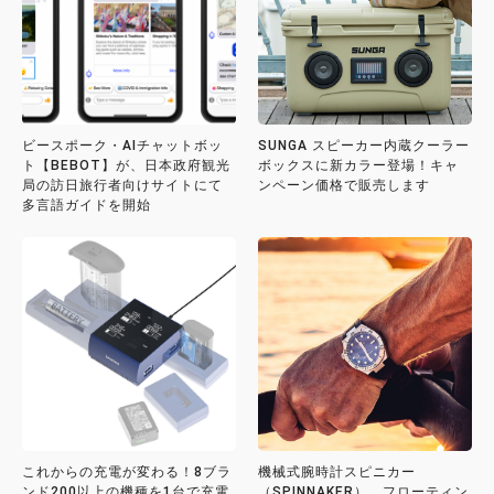
ビースポーク・AIチャットボッ
SUNGA スピーカー内蔵クーラー
ト【BEBOT】が、日本政府観光
ボックスに新カラー登場！キャ
局の訪日旅行者向けサイトにて
ンペーン価格で販売します
多言語ガイドを開始
これからの充電が変わる！8ブラ
機械式腕時計スピニカー
ンド200以上の機種を1台で充電
（SPINNAKER）、フローティン