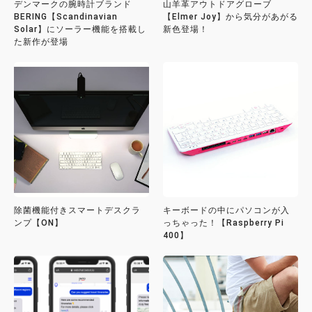
デンマークの腕時計ブランド
山羊革アウトドアグローブ
BERING【Scandinavian
【Elmer Joy】から気分があがる
Solar】にソーラー機能を搭載し
新色登場！
た新作が登場
除菌機能付きスマートデスクラ
キーボードの中にパソコンが入
ンプ【ON】
っちゃった！【Raspberry Pi
400】