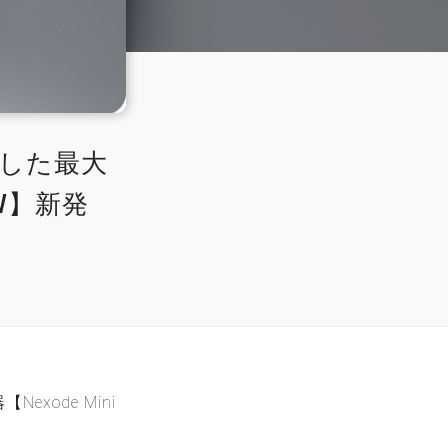
載した最大
5W】新発
exode Mini