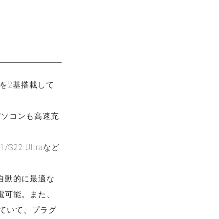
トを2基搭載して
。
ートパソコンも高速充
S22 Ultraなど
自動的に最適な
電可能。また、
していて、プラグ