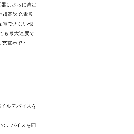
急速充電器はさらに高出
5W超高速充電規
か充電できない他
traでも最大速度で
-C充電器です。
バイルデバイスを
。
台のデバイスを同