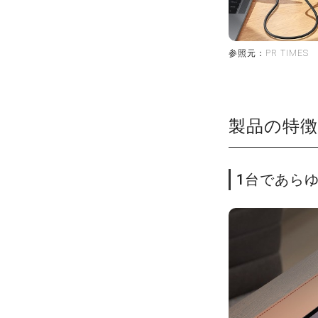
参照元：PR TIMES
製品の特徴
1台であら