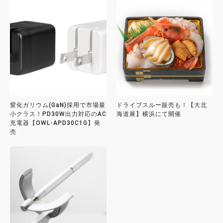
窒化ガリウム(GaN)採用で市場最
ドライブスルー販売も！【大北
小クラス！PD30W出力対応のAC
海道展】横浜にて開催
充電器【OWL-APD30C1G】発
売