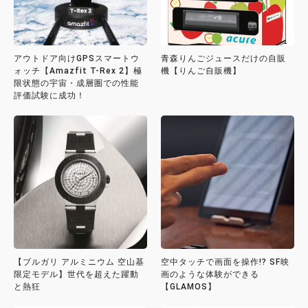
アウトドア向けGPSスマートウ
青森りんごジュースだけの自販
ォッチ【Amazfit T-Rex 2】極
機【りんご自販機】
限状態の宇宙・成層圏での性能
評価試験に成功！
【ブルガリ アルミニウム 空山基
空中タッチで画面を操作!? SF映
限定モデル】世代を超えた躍動
画のような体験ができる
と熱狂
【GLAMOS】