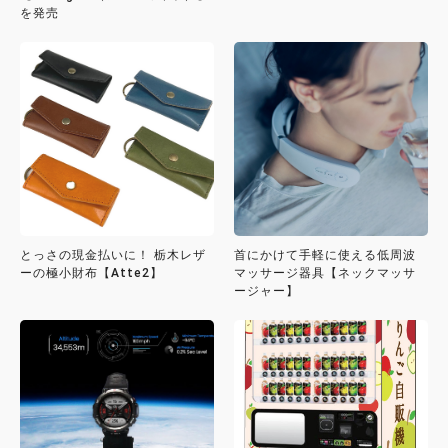
を発売
とっさの現金払いに！ 栃木レザ
首にかけて手軽に使える低周波
ーの極小財布【Atte2】
マッサージ器具【ネックマッサ
ージャー】