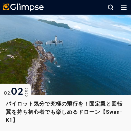
Glimpse
02
2022
02
パイロット気分で究極の飛行を！固定翼と回転
翼を持ち初心者でも楽しめるドローン【Swan-
K1】