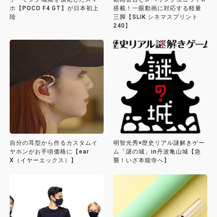
ホ【POCO F4 GT】が日本初上
搭載！一眼動画に対応する軽量
陸
三脚【SLIK シネマスプリント
240】
自分の耳型から作るカスタムイ
明智光秀×歴史リアル謎解きゲー
ヤホンがお手頃価格に【ear
ム「謎の城」in丹波亀山城【急
X（イヤーエックス）】
襲！いざ本能寺へ】