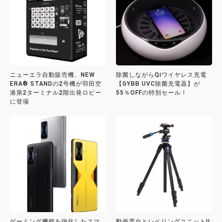
ニューエラ自動販売機、NEW
除菌しながらQiワイヤレス充電
ERA® STANDの2号機が羽田空
【GYBB UVC除菌充電器】が
港第2ターミナル2階出発ロビー
55％OFFの特別セール！
に登場
ゲーミング機能を強化したスマ
動画雲台とレベリングユニットII