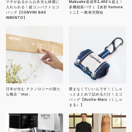
マチがあるからお弁当も綺麗に
Makuake達成率2,400％超え！
入れられる！超コンパクトエコ
多機能薪バサミ【炎群 homura
バッグ【CONVINI BAG
ミニ】一般発売開始
INBENTO】
日本が生む テクノロジーの新た
畳まなくていいんです！くしゃ
な概念「mui」
っとまとめて詰めるだけ！エコ
バッグ【Kusha-Maru（くしゃ
まる）】