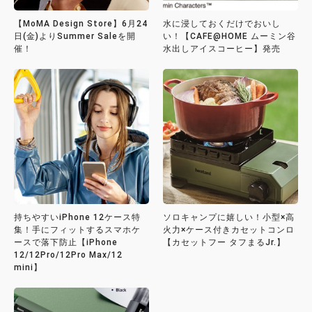
【MoMA Design Store】6月24
水に浸しておくだけでおいし
日(金)よりSummer Saleを開
い！【CAFE@HOME ムーミン谷
催！
水出しアイスコーヒー】発売
持ちやすいiPhone 12ケース特
ソロキャンプに嬉しい！小型×高
集！手にフィットするスマホケ
火力×ケース付きカセットコンロ
ースで落下防止【iPhone
【カセットフー タフまるJr.】
12/12Pro/12Pro Max/12
mini】