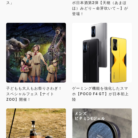
ス」
ボ日本酒第2弾【天穂（あまほ
ほ）みどり～命芽吹いて～】が
登場！
子どもも大人もお祭りさわぎ！
ゲーミング機能を強化したスマ
スペシャルフェス【ナイト
ホ【POCO F4 GT】が日本初上
ZOO】開催！
陸