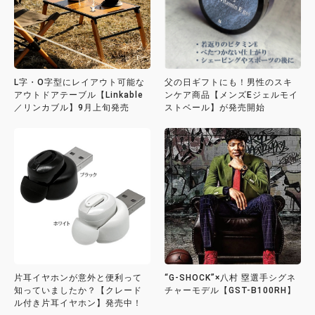
L字・O字型にレイアウト可能な
父の日ギフトにも！男性のスキ
アウトドアテーブル【Linkable
ンケア商品【メンズEジェルモイ
／リンカブル】9月上旬発売
ストベール】が発売開始
片耳イヤホンが意外と便利って
“G-SHOCK”×八村 塁選手シグネ
知っていましたか？【クレード
チャーモデル【GST-B100RH】
ル付き片耳イヤホン】発売中！