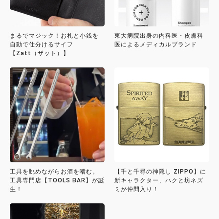
まるでマジック！お札と小銭を
東大病院出身の内科医・皮膚科
自動で仕分けるサイフ
医によるメディカルブランド
【Zatt（ザット）】
工具を眺めながらお酒を嗜む。
【千と千尋の神隠し ZIPPO】に
工具専門店【TOOLS BAR】が誕
新キャラクター、ハクと坊ネズ
生！
ミが仲間入り！