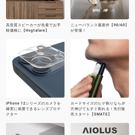
高音質スピーカーが先着でお手
ニューバランス最新作【90/60】
軽価格に【Hogtalare】
が登場！
iPhone 12シリーズのカメラを
カードサイズのヒゲ剃りなら夕
確実に保護できるレンズプロテ
方伸びてもすぐ剃れる！先行販
クター
売スタート【SMATE】