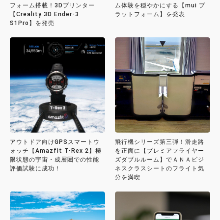
フォーム搭載！3Dプリンター
ム体験を穏やかにする【mui プ
【Creality 3D Ender-3
ラットフォーム】を発表
S1Pro】を発売
アウトドア向けGPSスマートウ
飛行機シリーズ第三弾！滑走路
ォッチ【Amazfit T-Rex 2】極
を正面に【プレミアフライヤー
限状態の宇宙・成層圏での性能
ズダブルルーム】でＡＮＡビジ
評価試験に成功！
ネスクラスシートのフライト気
分を満喫