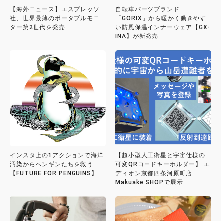
【海外ニュース】エスプレッソ
自転車パーツブランド
社、世界最薄のポータブルモニ
「GORIX」から暖かく動きやす
ター第2世代を発売
い防風保温インナーウェア【GX-
INA】が新発売
インスタ上の1アクションで海洋
【超小型人工衛星と宇宙仕様の
汚染からペンギンたちを救う
可変QRコードキーホルダー】 エ
【FUTURE FOR PENGUINS】
ディオン京都四条河原町店
Makuake SHOPで展示