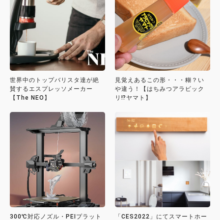
世界中のトップバリスタ達が絶
見覚えあるこの形・・・糊？い
賛するエスプレッソメーカー
や違う！【はちみつアラビック
【The NEO】
リ⁉ヤマト】
300℃対応ノズル・PEIプラット
「CES2022」にてスマートホー