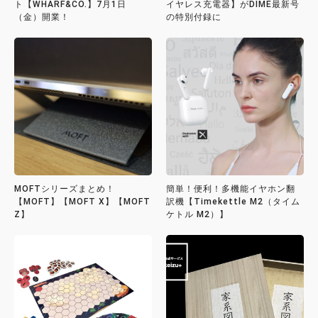
ト【WHARF&CO.】7月1日
イヤレス充電器】がDIME最新号
（金）開業！
の特別付録に
MOFTシリーズまとめ！
簡単！便利！多機能イヤホン翻
【MOFT】【MOFT X】【MOFT
訳機【Timekettle M2（タイム
Z】
ケトル M2）】