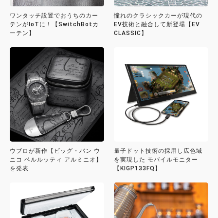
ワンタッチ設置でおうちのカー
憧れのクラシックカーが現代の
テンがIoTに！【SwitchBotカ
EV技術と融合して新登場【EV
ーテン】
CLASSIC】
ウブロが新作【ビッグ・バン ウ
量子ドット技術の採用し広色域
ニコ ベルルッティ アルミニオ】
を実現した モバイルモニター
を発表
【KIGP133FQ】