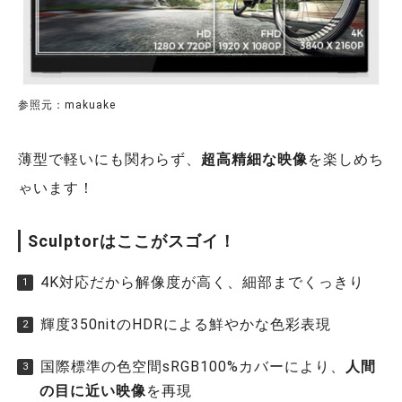
参照元：makuake
薄型で軽いにも関わらず、
超高精細な映像
を楽しめち
ゃいます！
Sculptorはここがスゴイ！
4K対応だから解像度が高く、細部までくっきり
輝度350nitのHDRによる鮮やかな色彩表現
国際標準の色空間sRGB100%カバーにより、
人間
の目に近い映像
を再現