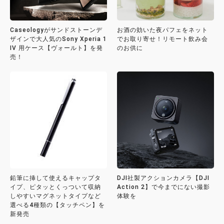
Caseologyがサンドストーンデ
お酒の効いた夜パフェをネット
ザインで大人気のSony Xperia 1
でお取り寄せ！リモート飲み会
IV 用ケース【ヴォールト】を発
のお供に
売！
鉛筆に挿して使えるキャップタ
DJI社製アクションカメラ【DJI
イプ、ピタッとくっついて収納
Action 2】で今までにない撮影
しやすいマグネットタイプなど
体験を
選べる4種類の【タッチペン】を
新発売