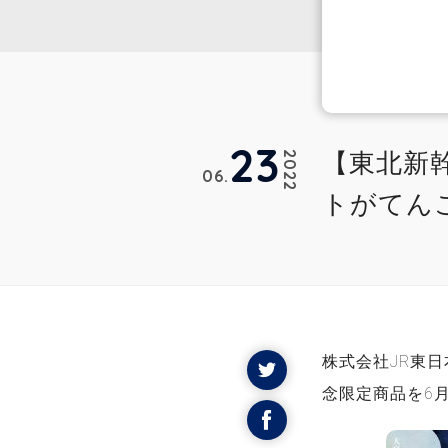
23
【東北新
2022
06
トがてん
株式会社JR東
念限定商品を6