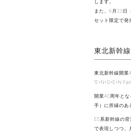
します。
また、6月23日
セット限定で発
東北新幹線
東北新幹線開業
“E･N･S･E･N
開業40周年と
手）に所縁のあ
E5系新幹線の
で表現しつつ、