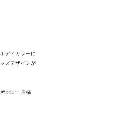
のボディカラーに
グッズデザインが
幅55cm 肩幅