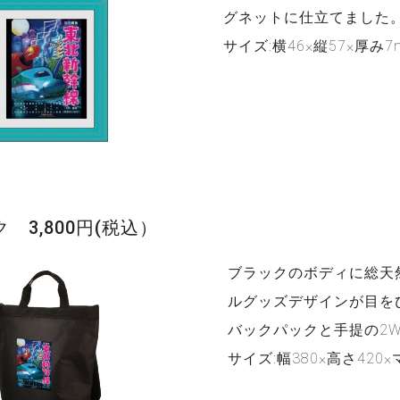
グネットに仕立てました
サイズ:横46×縦57×厚み7
 3,800円(税込）
ブラックのボディに総天
ルグッズデザインが目を
バックパックと手提の2W
サイズ:幅380×高さ420×