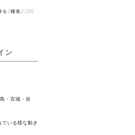
3種各2,000
イン
福島・宮城・岩
れている様な動き