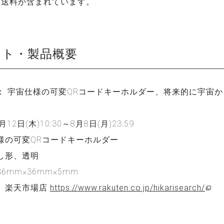
、送料が含まれています。
クト・製品概要
： 宇宙仕様の可変QRコードキーホルダー、将来的に宇宙
12日(木)10:30～8月8日(月)23:59
様の可変QRコードキーホルダー
し形、透明
6mm×36mm×5mm
 楽天市場店
https://www.rakuten.co.jp/hikarisearch/