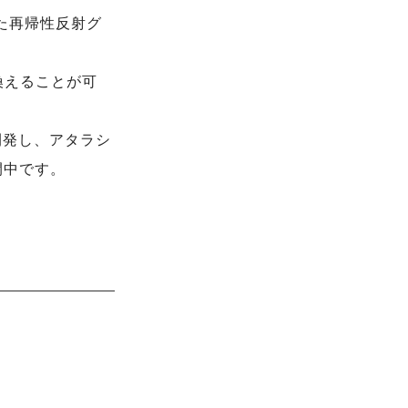
た再帰性反射グ
換えることが可
開発し、アタラシ
開中です。