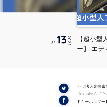
13
【超小型
2022
07
ー】 エデ
NPO法人光探索
Makuake 
ドキーホルダー