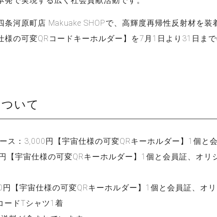
本発で実現する広く社会貢献活動です。
条河原町店 Makuake SHOPで、高輝度再帰性反射材を
仕様の可変QRコードキーホルダー】を7月1日より31日ま
について
コース：3,000円【宇宙仕様の可変QRキーホルダー】1個と
00円【宇宙仕様の可変QRキーホルダー】1個と会員証、オ
000円【宇宙仕様の可変QRキーホルダー】1個と会員証、オ
コードTシャツ1着