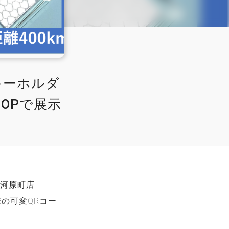
キーホルダ
HOPで展示
条河原町店
様の可変QRコー