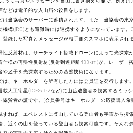
によって写真やメッセージを自由に書き換え可能で、例えば
画などは電子的な入山届の役目をします。
どは当協会のサーバーに蓄積されます。また、当協会の東
機構(jRO)とも遭難時には連携するようになっています。
、登録した写真とメッセージが相手側のスマホに表示され
帰性反射材は、サーチライト搭載ドローンによって光探索
宙仕様の再帰性反射材(反射到達距離400km)が、レーザー
者や迷子を光探索するための基盤技術になります。
では、キーホルダーを所有した方には会員証を発行します
載人工衛星(ICESat-2など)に山岳遭難者を捜索するミッ
ト協賛者の証です。(会員番号はキーホルダーの応援購入希
現すれば、エベレストに登山している登山者も宇宙から捜
論、近くの山を登っている登山者も捜索可能です。そんな