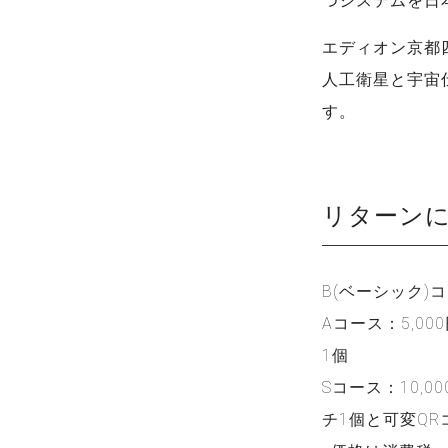
つシステムを日
エディオン京都四
人工衛星と宇宙
す。
リターン
B(ベーシック)
Aコース：5,0
1個
Sコース：10,
チ1個と可変QR