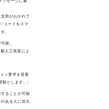
メッセージに書
京支部がおかれて
QRコードをスマ
ます。
が可能。
搭載人工衛星によ
。
ション要求を提案
望順とします。)
索することが可能
夢のある人に役立