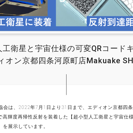
人工衛星と宇宙仕様の可変QRコード
ィオン京都四条河原町店Makuake S
協会は、2022年7月1日より31日まで、エディオン京都四
SHOPで高輝度再帰性反射を装着した【超小型人工衛星と宇宙仕
】を展示しています。