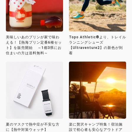
美味しいあのプリンが家で味わ
Topo Athletic®より、トレイル
える！【熱海プリン定番6種セッ
ランニングシューズ
ト】を販売開始 ～1都3県にお
【Ultraventure2】の新色が到
住まいの方は送料無料～
着
夏のマスクで熱中症が不安な方
楽に贅沢キャンプ特集！宿泊施
に【熱中対策ウォッチ】
設で初心者も安心なアウトドア