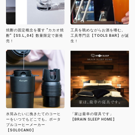
焼酎の固定概念を覆す “カカオ焼
工具を眺めながらお酒を嗜む。
酎”【SS.L_04】数量限定で新発
工具専門店【TOOLS BAR】が誕
売！
生！
水筒みたいに挽きたてのコーヒ
「家は最幸の寝具です」
ーをいつでもどこでも。ポータ
【BRAIN SLEEP HOME】
ブルコーヒーメーカー
【SOLOCANO】