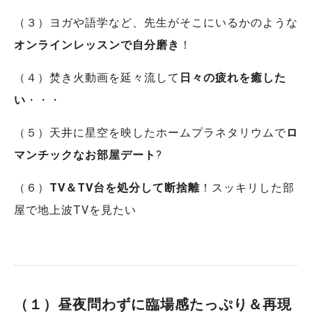
（３）ヨガや語学など、先生がそこにいるかのような
オンラインレッスンで自分磨き
！
（４）焚き火動画を延々流して
日々の疲れを癒した
い
・・・
（５）天井に星空を映したホームプラネタリウムで
ロ
マンチックなお部屋デート
?
（６）
TV＆TV台を処分して断捨離
！スッキリした部
屋で地上波TVを見たい
（１）昼夜問わずに臨場感たっぷり＆再現