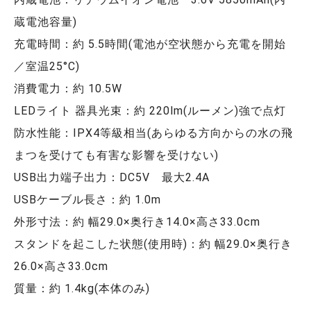
蔵電池容量)
充電時間：約 5.5時間(電池が空状態から充電を開始
／室温25°C)
消費電力：約 10.5W
LEDライト 器具光束：約 220lm(ルーメン)強で点灯
防水性能：IPX4等級相当(あらゆる方向からの水の飛
まつを受けても有害な影響を受けない)
USB出力端子出力：DC5V 最大2.4A
USBケーブル長さ：約 1.0m
外形寸法：約 幅29.0×奥行き14.0×高さ33.0cm
スタンドを起こした状態(使用時)：約 幅29.0×奥行き
26.0×高さ33.0cm
質量：約 1.4kg(本体のみ)