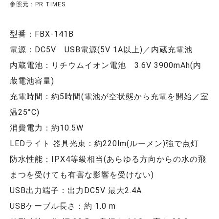
参照元：PR TIMES
型番：FBX-141B
電源：DC5V USB電源(5V 1A以上)／内蔵充電池
内蔵電池：リチウムイオン電池 3.6V 3900mAh(内
蔵電池容量)
充電時間：約5時間(電池が空状態から充電を開始／室
温25°C)
消費電力：約10.5W
LEDライト 器具光束：約220lm(ルーメン)強で点灯
防水性能：IPX4等級相当(あらゆる方向からの水の飛
まつを受けても有害な影響を受けない)
USB出力端子：出力DC5V 最大2.4A
USBケーブル長さ：約 1.0 m