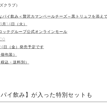
ーズクラブ）
なパイ飲み＜贅沢カマンベールチーズ～黒トリュフを添え
年9月14日（火）
ロッテグループ公式オンラインモール
CO
9月24日（金）発売予定です
（個包装）
円（税込・送料別）
なパイ飲み】が入った特別セットも