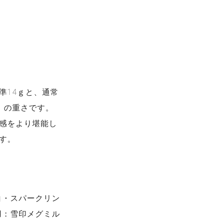
準14ｇと、通常
）の重さです。
感をより堪能し
す。
白・スパークリン
用：雪印メグミル