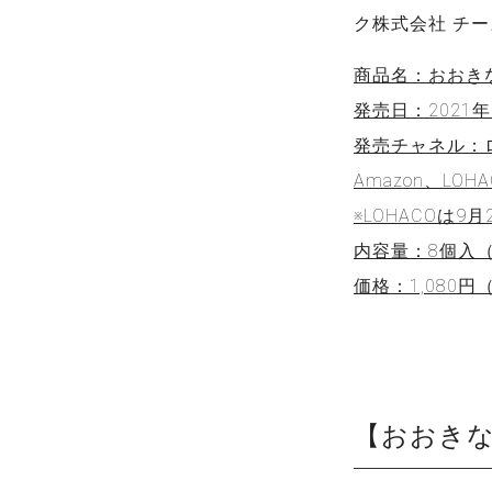
ク株式会社 チ
商品名：おおき
発売日：2021
発売チャネル：
Amazon、LOHA
※LOHACOは
内容量：8個入
価格：1,080
【おおき