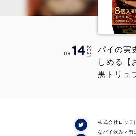
14
パイの実
2021
09
しめる【
黒トリュ
株式会社ロッテ
なパイ飲み＜贅沢