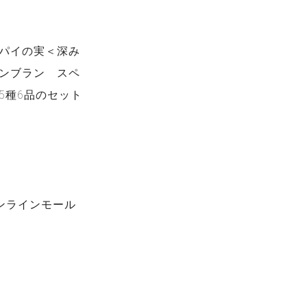
パイの実＜深み
ンブラン スペ
5種6品のセット
ンラインモール