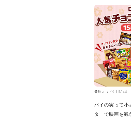
参照元：PR TIMES
パイの実って小
ターで映画を観