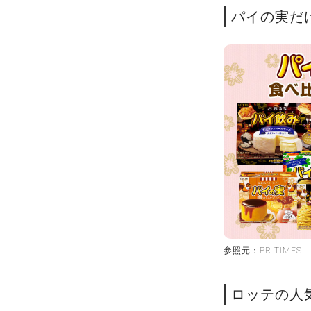
パイの実だ
参照元：PR TIMES
ロッテの人