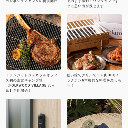
の家事シェアアプリの提供開始
そのまま撮影！ワンタップです
ぐに思い出が残せます
トランジットジェネラルオフィ
使い捨てグリルでラム肉BBQ！
ス初の直営キャンプ場
ラクチン&本格的な料理を楽しも
【FOLKWOOD VILLAGE 八ヶ
う！
岳】予約開始！