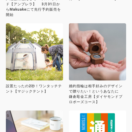
ド【アンブレラ】 3月31日か
らMakuakeにて先行予約販売を
開始
設置たったの2秒！ワンタッチテ
婚約指輪は相手好みのデザイン
ント【マジックテント】
で贈りたい！というあなたに
鎌倉彫金工房【ダイヤモンドプ
ロポーズコース】