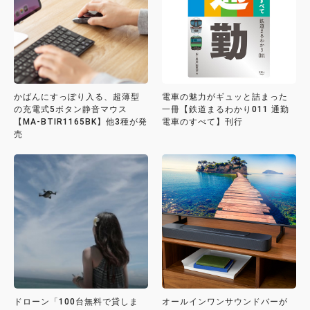
かばんにすっぽり入る、超薄型
電車の魅力がギュッと詰まった
の充電式5ボタン静音マウス
一冊【鉄道まるわかり011 通勤
【MA-BTIR1165BK】他3種が発
電車のすべて】刊行
売
ドローン「100台無料で貸しま
オールインワンサウンドバーが