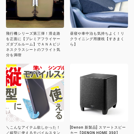
飛行機シリーズ第三弾！滑走路
昼寝や車中泊も気持ちよく！リ
を正面に【プレミアフライヤー
クライニング用腰枕【すきまく
ズダブルルーム】でＡＮＡビジ
ら】
ネスクラスシートのフライト気
分を満喫
＼こんなアイテム欲しかった！
[Denon 新製品] スマートスピー
／縦型に使えるモバイルスタン
カー【DENON HOME 350】