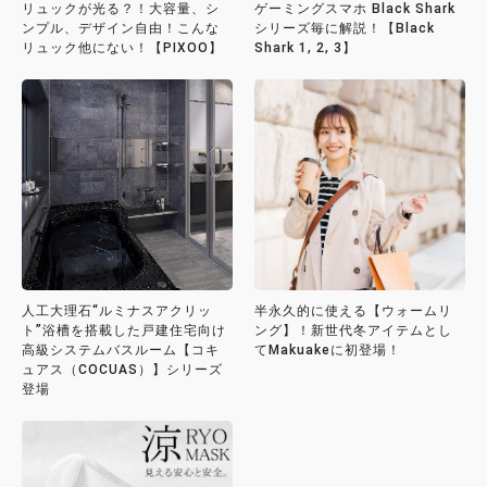
リュックが光る？！大容量、シ
ゲーミングスマホ Black Shark
ンプル、デザイン自由！こんな
シリーズ毎に解説！【Black
リュック他にない！【PIXOO】
Shark 1, 2, 3】
人工大理石“ルミナスアクリッ
半永久的に使える【ウォームリ
ト”浴槽を搭載した戸建住宅向け
ング】！新世代冬アイテムとし
高級システムバスルーム【コキ
てMakuakeに初登場！
ュアス（COCUAS）】シリーズ
登場