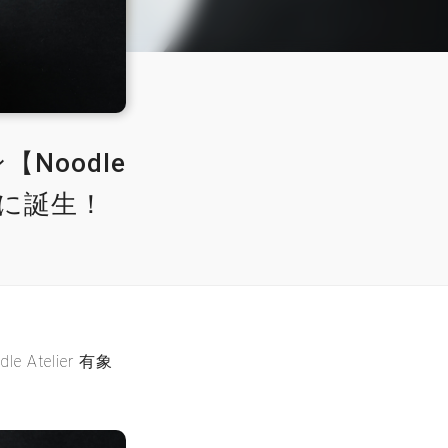
Noodle
大須に誕生！
telier 有象