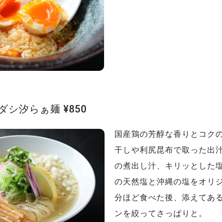
ダシ汐らぁ麺 ¥850
国産鶏の芳醇な香りとコク
干しや利尻昆布で取った出
の煮出し汁、キリッとした
の天然塩と沖縄の塩をオリ
分ほど食べた後、添えてあ
ンを絞ってさっぱりと。