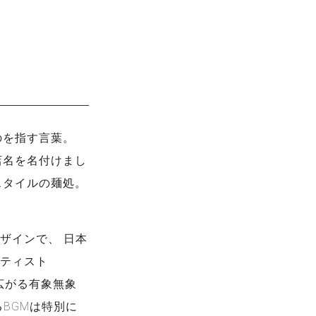
のを指す言葉。
店名を名付けまし
スタイルの麺処。
ザインで、 日本
ーティスト
広がる有象無象
BGMは特別に