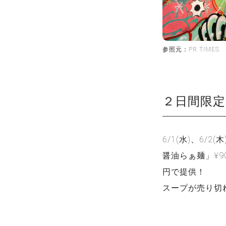
参照元：PR TIMES
２日間限
6/1(水)、6
醤油らぁ麺」¥9
円で提供！
スープが売り切