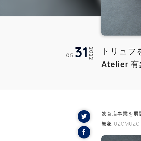
31
トリュフを
2022
05
Atelie
飲食店事業を展開
無象-UZOMUZ