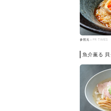
参照元：PR TIMES
魚介薫る 貝