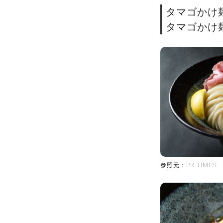
タマゴかけ麺 
タマゴかけ麺ゴ
参照元：PR TIMES