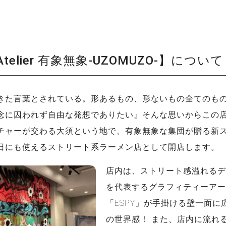
 Atelier 有象無象-UZOMUZO-】について
きた言葉とされている。形あるもの、形ないもの全てのも
念に囚われず自由な発想でありたい』そんな思いからこの
チャーが交わる大須という地で、有象無象な集団が贈る新
日にも使えるストリート系ラーメン店として開店します。
店内は、ストリート感溢れるデ
を代表するグラフィティーア
「ESPY」が手掛ける壁一面に
の世界感！ また、店内に流れる