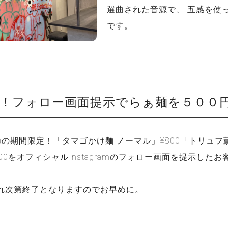
選曲された音源で、 五感を使
です。
定！フォロー画面提示でらぁ麺を５００
/2(木)の期間限定！「タマゴかけ麺 ノーマル」¥800「トリュ
00をオフィシャルInstagramのフォロー画面を提示した
れ次第終了となりますのでお早めに。