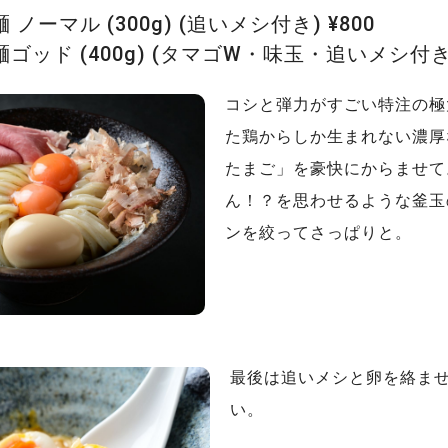
ノーマル (300g) (追いメシ付き) ¥800
ッド (400g) (タマゴW・味玉・追いメシ付き) 
コシと弾力がすごい特注の極
た鶏からしか生まれない濃厚
たまご」を豪快にからませて
ん！？を思わせるような釜玉
ンを絞ってさっぱりと。
最後は追いメシと卵を絡ま
い。