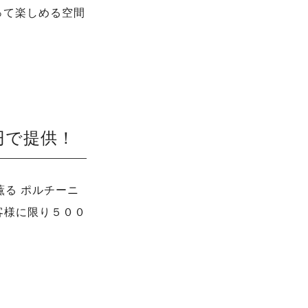
って楽しめる空間
円で提供！
フ薫る ポルチーニ
お客様に限り５００