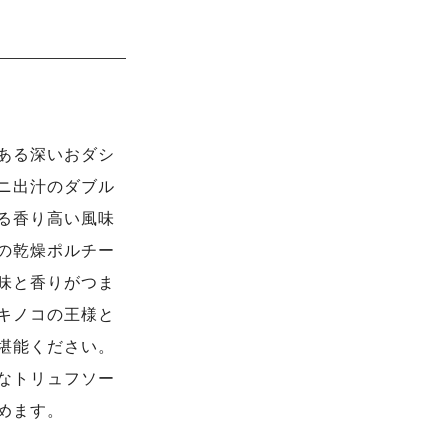
ある深いおダシ
ニ出汁のダブル
る香り高い風味
の乾燥ポルチー
味と香りがつま
キノコの王様と
堪能ください。
なトリュフソー
めます。