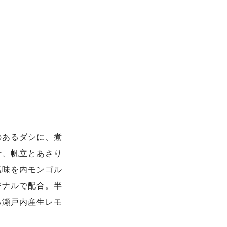
のあるダシに、煮
汁、帆立とあさり
塩味を内モンゴル
ジナルで配合。半
る瀬戸内産生レモ