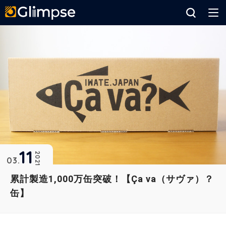
Glimpse
11
2021
03
累計製造1,000万缶突破！【Ça va（サヴァ）？
缶】