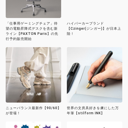
「仕事用ゲーミングチェア」待
ハイパーカーブランド
望の電動昇降式デスクを含む新
【Czinger(ジンガー)】が日本上
ライン【PAXTON Paris】の先
陸！
行予約販売開始
ニューバランス最新作【90/60】
世界の文房具好きを虜にした万
が登場！
年筆【stilform INK】