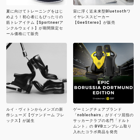
夏に向けてトレーニングをはじ
宙に浮く近未来型Bluetoothワ
めよう！初心者にもぴったりの
イヤレススピーカー
筋トレアイテム【Sportneerア
【GeeStereo】が販売
ンクルウェイト】が期間限定セ
ール価格にて販売
ルイ・ヴィトンからメンズの新
ゲーミングチェアブランド
作シューズ【ヴァンドーム フレ
「noblechairs」がドイツ屈指の
ックス】が誕生
サッカークラブの名門「ドルト
ムント」の BVBエンブレム取り
入れたコラボ商品を発売