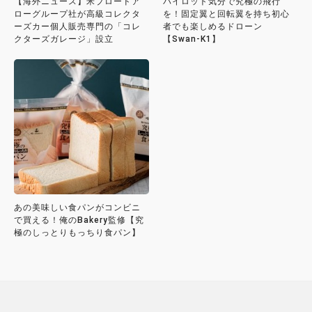
【海外ニュース】米ブロードア
パイロット気分で究極の飛行
ローグループ社が高級コレクタ
を！固定翼と回転翼を持ち初心
ーズカー個人販売専門の「コレ
者でも楽しめるドローン
クターズガレージ」設立
【Swan-K1】
あの美味しい食パンがコンビニ
で買える！俺のBakery監修【究
極のしっとりもっちり食パン】