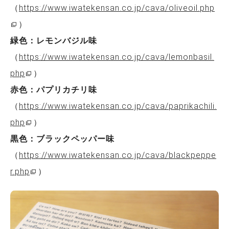
（
https://www.iwatekensan.co.jp/cava/oliveoil.php
）
緑色：レモンバジル味
（
https://www.iwatekensan.co.jp/cava/lemonbasil.
php
）
赤色：パプリカチリ味
（
https://www.iwatekensan.co.jp/cava/paprikachili.
php
）
黒色：ブラックペッパー味
（
https://www.iwatekensan.co.jp/cava/blackpeppe
r.php
）