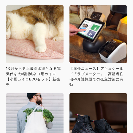
10月から史上最高水準となる電
【海外ニュース】アキュシール
気代を大幅削減ネコ用カイロ
ド「ラブメーター」、高齢者住
【小豆カイロECOセット】新発
宅や介護施設での孤立対策に有
売
効