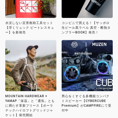
水没しない災害救助工具セット
コンビニで買える！【サッポロ
【浮くリュック ビートレスキュ
生ビール黒ラベル 真空・断熱タ
ー】を新発売
ンブラーBOOK】発売！
MOUNTAIN HARDWEAR ×
男心をくすぐる多機能コンパク
YAMAP「保温」と「通気」とも
トスピーカー【CYBERCUBE
に満たす革新フリース【ポーラ
Premium】がCAMPFIREにて受
テックハイロフトグリッドジャ
付中
ケット】発売開始