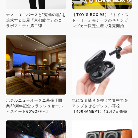
ナノ・ユニバースと”究極の黒”を
【TOY'S BOX 95】『トイ・ス
追求する染屋「京都紋付」のコ
トーリー』モチーフのキャンピ
ラボアイテム第二弾
ングカー限定生産で発売開始！
ホテルニューオータニ幕張【開
気になる騒音を抑えて集中力を
業29周年記念フラッシュセール
アップさせるデジタル耳栓
～スイート60%OFF～】
【400-MMEP1】12月7日発売