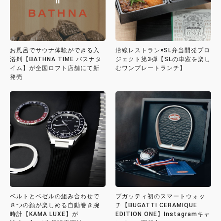
お風呂でサウナ体験ができる入
沿線レストラン×SL弁当開発プロ
浴剤【BATHNA TIME バスナタ
ジェクト第3弾【SLの車窓を楽し
イム】が全国ロフト店舗にて新
むワンプレートランチ】
発売
ベルトとベゼルの組み合わせで
ブガッティ初のスマートウォッ
８つの顔が楽しめる自動巻き腕
チ【BUGATTI CERAMIQUE
時計【KAMA LUXE】が
EDITION ONE】Instagramキャ