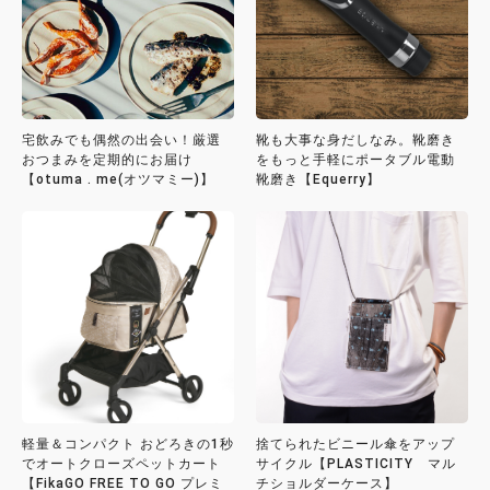
宅飲みでも偶然の出会い！厳選
靴も大事な身だしなみ。靴磨き
おつまみを定期的にお届け
をもっと手軽にポータブル電動
【otuma . me(オツマミー)】
靴磨き【Equerry】
軽量＆コンパクト おどろきの1秒
捨てられたビニール傘をアップ
でオートクローズペットカート
サイクル【PLASTICITY マル
【FikaGO FREE TO GO プレミ
チショルダーケース】