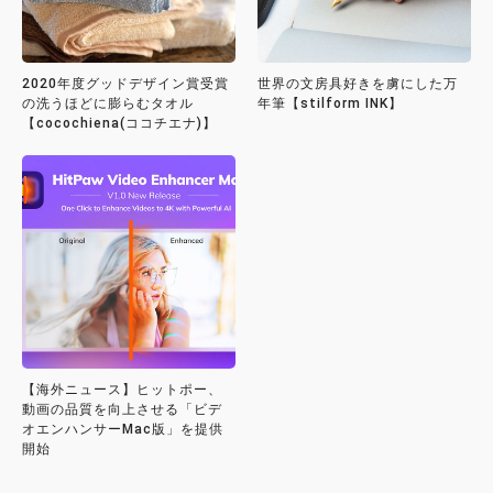
2020年度グッドデザイン賞受賞
世界の文房具好きを虜にした万
の洗うほどに膨らむタオル
年筆【stilform INK】
【cocochiena(ココチエナ)】
【海外ニュース】ヒットポー、
動画の品質を向上させる「ビデ
オエンハンサーMac版」を提供
開始