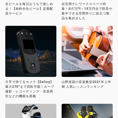
生ビールを毎日おうちで楽しめ
自宅用テレワークスペース特
る！【純粋令生ビール】定期配
集！約1万円～10万円台で防音や
送サービス
集中できる空間作りに役立つ製
品を集めました
片手で持てるカメラ【Delisy】
山野楽器の音楽教室2021年上半
最大270°まで回転可能！ループ
期 人気レッスンランキング
撮影・レコーディング・音楽再
生などの機能を搭載