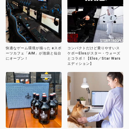
快適なゲーム環境が揃った eスポ
コンパクトだけど乗りやすいス
ーツカフェ「AIM」が池袋と仙台
ケボーElosがスター・ウォーズ
にオープン！
とコラボ！【Elos／Star Wars
エディション】