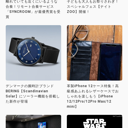
離れていても近くにいるような
子どもも大人もお祭りさわぎ！
合奏！リモート合奏サービス
スペシャルフェス【ナイト
「SYNCROOM」が最優秀賞を受
ZOO】開催！
賞
デンマークの腕時計ブランド
革製iPhone 12ケース特集！高
BERING【Scandinavian
級感あふれるレザーケースでお
Solar】にソーラー機能を搭載し
しゃれを楽しもう【iPhone
た新作が登場
12/12Pro/12Pro Max/12
mini】