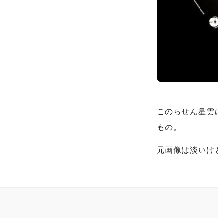
このらせん星雲はeV
もの。
元画像は淡いけ