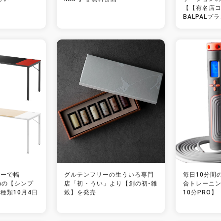
【【有名店
BALPALプ
ラーで幅
グルテンフリーの生ういろ専門
毎日10分間
cmの【シンプ
店「初 - うい」より【創の初‐雑
合トレーニ
種類10月4日
穀】を発売
10分PRO】