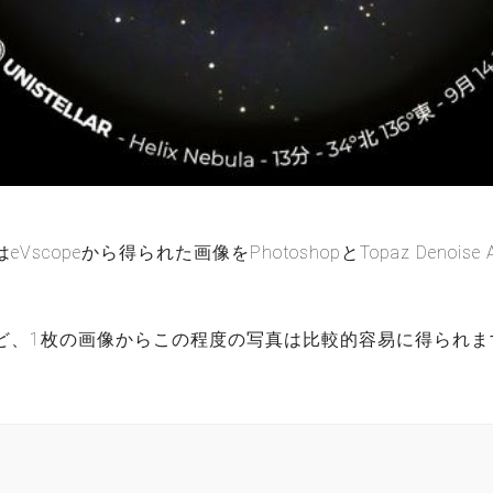
scopeから得られた画像をPhotoshopとTopaz Denois
ど、1枚の画像からこの程度の写真は比較的容易に得られま