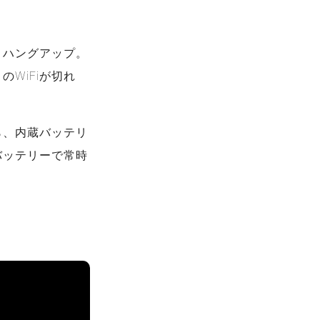
うハングアップ。
WiFiが切れ
ら、内蔵バッテリ
バッテリーで常時