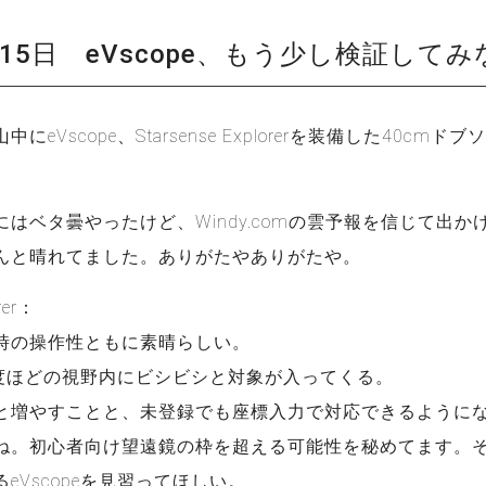
月15日 eVscope、もう少し検証して
eVscope、Starsense Explorerを装備した40cm
。
はベタ曇やったけど、Windy.comの雲予報を信じて出か
んと晴れてました。ありがたやありがたや。
rer：
時の操作性ともに素晴らしい。
1度ほどの視野内にビシビシと対象が入ってくる。
と増やすことと、未登録でも座標入力で対応できるように
ね。初心者向け望遠鏡の枠を超える可能性を秘めてます。
eVscopeを見習ってほしい。