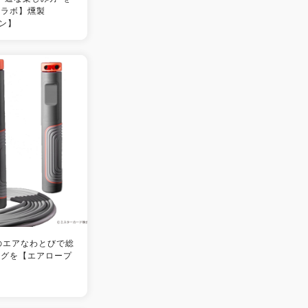
コラボ】燻製
ラン】
のエアなわとびで総
ングを【エアロープ