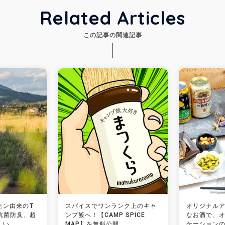
Related Articles
この記事の関連記事
モン由来のT
スパイスでワンランク上のキャ
オリジナル
 抗菌防臭、超
ンプ飯へ！【CAMP SPICE
なお酒で、
しい
MAP】を無料公開
ケーションの