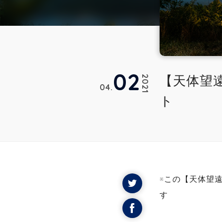
02
【天体望遠
2021
04
ト
※この【天体望遠
す