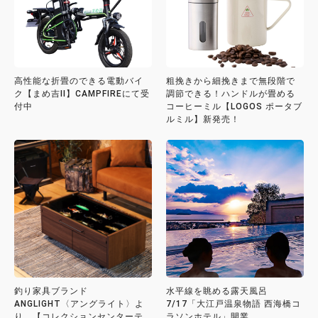
高性能な折畳のできる電動バイ
粗挽きから細挽きまで無段階で
ク【まめ吉II】CAMPFIREにて受
調節できる！ハンドルが畳める
付中
コーヒーミル【LOGOS ポータブ
ルミル】新発売！
釣り家具ブランド
水平線を眺める露天風呂
ANGLIGHT〈アングライト〉よ
7/17「大江戸温泉物語 西海橋コ
り、【コレクションセンターテ
ラソンホテル」開業