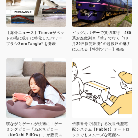
【海外ニュース】Tinecoがペッ
ビッグホリデーで貸切運行 485
トの毛に吸引に特化したパワー
系お座敷列車「華」で行く “10
ブラシZeroTangle™を発表
月29日限定出発”の越後路の魅力
にふれる【特別ツアー】発売
寝ながらゲームが快適に！ゲー
伝票番号で認証する次世代型宅
ミングピロー「ねおちピロー
配システム【Pabbit】オートロ
（NeOchi PillOw）」が販売ス
ックでもスムーズな宅配へ