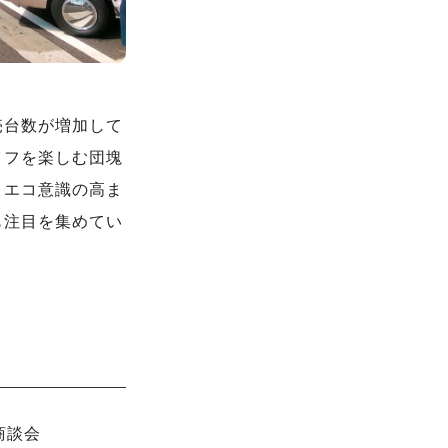
売台数が増加して
イフを楽しむ団塊
、エコ意識の高ま
も注目を集めてい
商談会