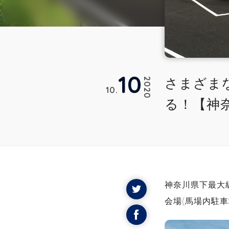
10
さまざま
2020
10
る！【神
神奈川県下最大
会場(馬場内駐車