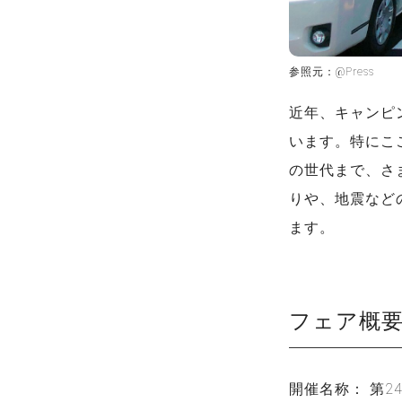
参照元：@Press
近年、キャンピ
います。特にこ
の世代まで、さ
りや、地震など
ます。
フェア概
開催名称： 第2