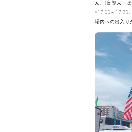
ん。(盲導犬・聴
※17:00～1
場内への出入り