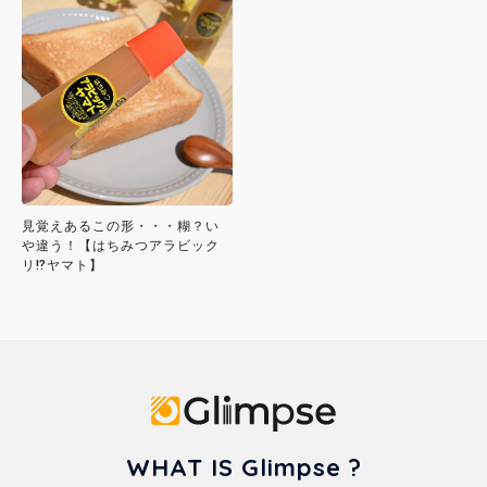
見覚えあるこの形・・・糊？い
や違う！【はちみつアラビック
リ⁉ヤマト】
Glimpse
WHAT IS Glimpse ?